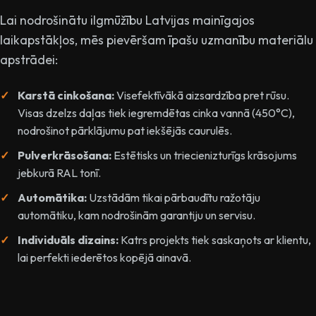
Lai nodrošinātu ilgmūžību Latvijas mainīgajos
laikapstākļos, mēs pievēršam īpašu uzmanību materiālu
apstrādei:
Karstā cinkošana:
Visefektīvākā aizsardzība pret rūsu.
Visas dzelzs daļas tiek iegremdētas cinka vannā (450°C),
nodrošinot pārklājumu pat iekšējās caurulēs.
Pulverkrāsošana:
Estētisks un triecienizturīgs krāsojums
jebkurā RAL tonī.
Automātika:
Uzstādām tikai pārbaudītu ražotāju
automātiku, kam nodrošinām garantiju un servisu.
Individuāls dizains:
Katrs projekts tiek saskaņots ar klientu,
lai perfekti iederētos kopējā ainavā.