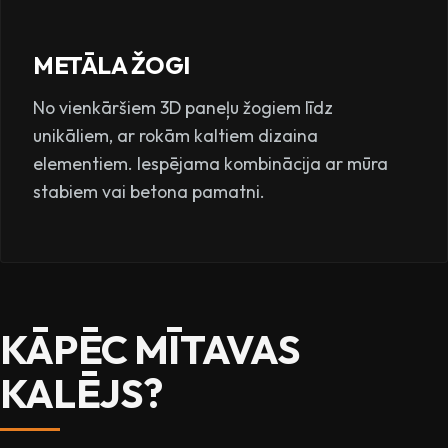
METĀLA ŽOGI
No vienkāršiem 3D paneļu žogiem līdz
unikāliem, ar rokām kaltiem dizaina
elementiem. Iespējama kombinācija ar mūra
stabiem vai betona pamatni.
KĀPĒC MĪTAVAS
KALĒJS?