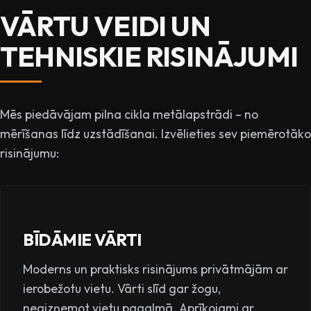
VĀRTU VEIDI UN
TEHNISKIE RISINĀJUMI
Mēs piedāvājam pilna cikla metālapstrādi – no
mērīšanas līdz uzstādīšanai. Izvēlieties sev piemērotāko
risinājumu:
BĪDĀMIE VĀRTI
Moderns un praktisks risinājums privātmājām ar
ierobežotu vietu. Vārti slīd gar žogu,
neaizņemot vietu pagalmā. Aprīkojami ar