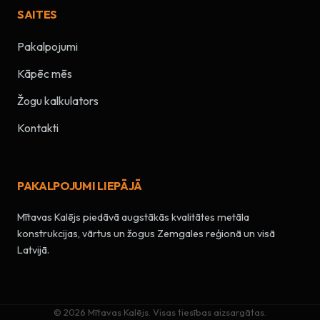
SAITES
Pakalpojumi
Kāpēc mēs
Žogu kalkulators
Kontakti
PAKALPOJUMI LIEPĀJĀ
Mītavas Kalējs piedāvā augstākās kvalitātes metāla
konstrukcijas, vārtus un žogus Zemgales reģionā un visā
Latvijā.
© 2026 Mītavas Kalējs. Visas tiesības aizsargātas.