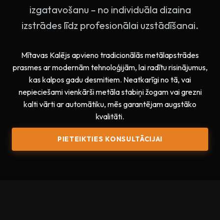
izgatavošanu – no individuāla dizaina
izstrādes līdz profesionālai uzstādīšanai.
Mītavas Kalējs apvieno tradicionālās metālapstrādes
prasmes ar modernām tehnoloģijām, lai radītu risinājumus,
kas kalpos gadu desmitiem. Neatkarīgi no tā, vai
nepieciešami vienkārši metāla stabiņi žogam vai grezni
kalti vārti ar automātiku, mēs garantējam augstāko
kvalitāti.
PIETEIKTIES KONSULTĀCIJAI