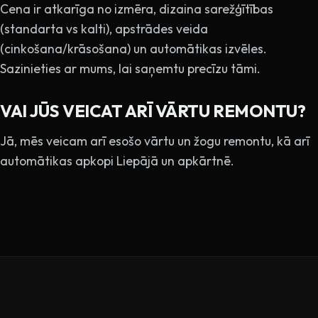
Cena ir atkarīga no izmēra, dizaina sarežģītības
(standarta vs kalti), apstrādes veida
(cinkošana/krāsošana) un automātikas izvēles.
Sazinieties ar mums, lai saņemtu precīzu tāmi.
VAI JŪS VEICAT ARĪ VĀRTU REMONTU?
Jā, mēs veicam arī esošo vārtu un žogu remontu, kā arī
automātikas apkopi Liepājā un apkārtnē.