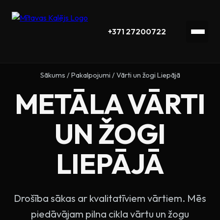
+371 27200722
Sākums
/
Pakalpojumi
/
Vārti un žogi Liepājā
METĀLA VĀRTI
UN ŽOGI
LIEPĀJĀ
Drošība sākas ar kvalitatīviem vārtiem. Mēs
piedāvājam pilna cikla vārtu un žogu