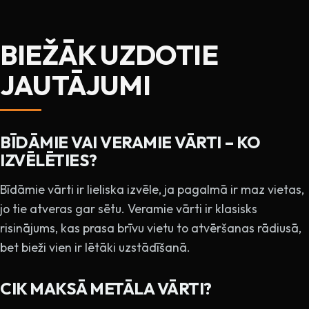
BIEŽĀK UZDOTIE
JAUTĀJUMI
BĪDĀMIE VAI VERAMIE VĀRTI – KO
IZVĒLĒTIES?
Bīdāmie vārti ir lieliska izvēle, ja pagalmā ir maz vietas,
jo tie atveras gar sētu. Veramie vārti ir klasisks
risinājums, kas prasa brīvu vietu to atvēršanas rādiusā,
bet bieži vien ir lētāki uzstādīšanā.
CIK MAKSĀ METĀLA VĀRTI?