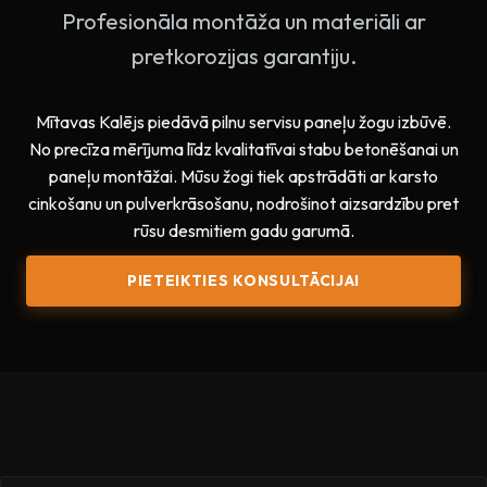
Profesionāla montāža un materiāli ar
pretkorozijas garantiju.
Mītavas Kalējs piedāvā pilnu servisu paneļu žogu izbūvē.
No precīza mērījuma līdz kvalitatīvai stabu betonēšanai un
paneļu montāžai. Mūsu žogi tiek apstrādāti ar karsto
cinkošanu un pulverkrāsošanu, nodrošinot aizsardzību pret
rūsu desmitiem gadu garumā.
PIETEIKTIES KONSULTĀCIJAI