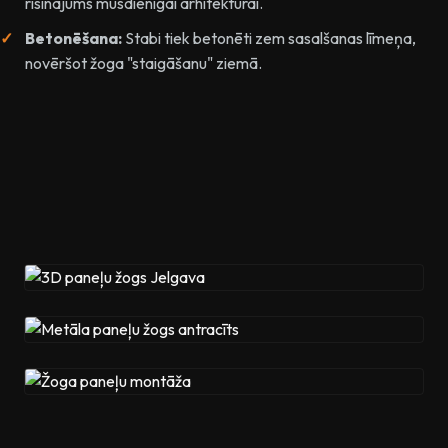
risinājums mūsdienīgai arhitektūrai.
Betonēšana:
Stabi tiek betonēti zem sasalšanas līmeņa,
novēršot žoga "staigāšanu" ziemā.