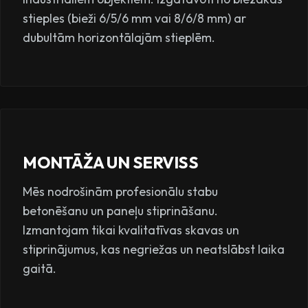
stieples (bieži 6/5/6 mm vai 8/6/8 mm) ar
dubultām horizontālajām stieplēm.
MONTĀŽA UN SERVISS
Mēs nodrošinām profesionālu stabu
betonēšanu un paneļu stiprināšanu.
Izmantojam tikai kvalitatīvas skavas un
stiprinājumus, kas negriežas un neatslābst laika
gaitā.