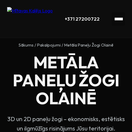
+371 27200722
Sākums
/
Pakalpojumi
/
Metāla Paneļu Žogi Olainē
METĀLA
PANEĻU ŽOGI
OLAINĒ
3D un 2D paneļu žogi – ekonomisks, estētisks
un ilgmūžīgs risinājums Jūsu teritorijai.