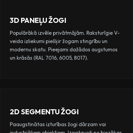
3D PANEĻU ŽOGI
Populārākā izvēle privātmājām. Raksturīgie V-
veida izliekumi piešķir žogam stingrību un
modernu skatu. Pieejami dažādos augstumos
un krāsās (RAL 7016, 6005, 8017).
2D SEGMENTU ŽOGI
Paaugstinātas izturības žogi dārzam vai
industriāliem objektiem. Izgatavoti no biezākas