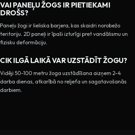
VAI PANEĻU ŽOGS IR PIETIEKAMI
DROŠS?
Paneļu žogi ir lieliska barjera, kas skaidri norobežo
teritoriju. 2D paneļi ir īpaši izturīgi pret vandālismu un
fizisku deformāciju.
CIK ILGĀ LAIKĀ VAR UZSTĀDĪT ŽOGU?
Vidēji 50-100 metru žoga uzstādīšana aizņem 2-4
darba dienas, atkarībā no reljefa un sagatavošanās
darbiem.