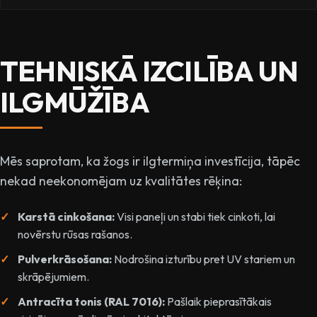
TEHNISKĀ IZCILĪBA UN
ILGMŪŽĪBA
Mēs saprotam, ka žogs ir ilgtermiņa investīcija, tāpēc
nekad neekonomējam uz kvalitātes rēķina:
Karstā cinkošana:
Visi paneļi un stabi tiek cinkoti, lai
novērstu rūsas rašanos.
Pulverkrāsošana:
Nodrošina izturību pret UV stariem un
skrāpējumiem.
Antracīta tonis (RAL 7016):
Pašlaik pieprasītākais