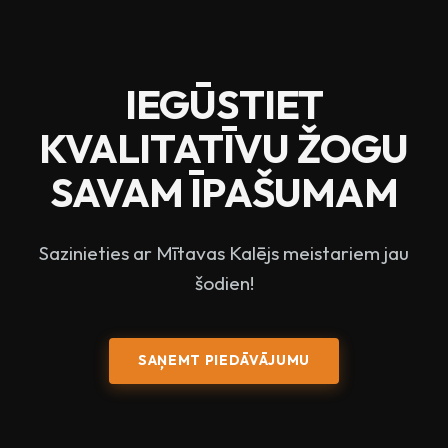
IEGŪSTIET
KVALITATĪVU ŽOGU
SAVAM ĪPAŠUMAM
Sazinieties ar Mītavas Kalējs meistariem jau
šodien!
SAŅEMT PIEDĀVĀJUMU